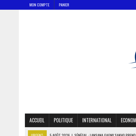
MON COMPTE
PANIER
ACCUEIL
POLITIQUE
INTERNATIONAL
ECONOM
URGENT:
5 AOÛT 2026
|
SÉNÉGAL : LANSANA GAGNY SAKHO PREND