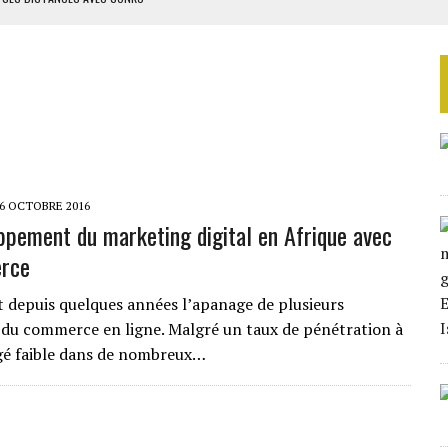
ES CIGARETTES
E FERMÉ
S DANS LE DÉTROIT D’ORMUZ
ERS LA CHINE EN 20 ANS
6 OCTOBRE 2016
ppement du marketing digital en Afrique avec
erce
st depuis quelques années l’apanage de plusieurs
 du commerce en ligne. Malgré un taux de pénétration à
gé faible dans de nombreux…