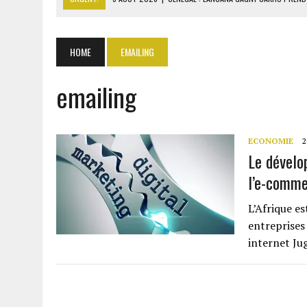
5 AOÛT 2026
|
LA CÔTE D’IVOIRE IMPOSE LE PAQUET NEUTRE POUR L
5 AOÛT 2026
|
TRUMP MENACE L’IRAN D’UNE FRAPPE SI ORMUZ REST
HOME
EMAILING
5 AOÛT 2026
|
TÉHÉRAN ET MASCATE NÉGOCIENT DES COULOIRS SÛR
emailing
5 AOÛT 2026
|
RDC : JUSQU’À 5000 TONNES D’URANIUM EXPORTÉES V
ECONOMIE
2
Le dévelo
l’e-comm
L’Afrique e
entreprises
internet Ju