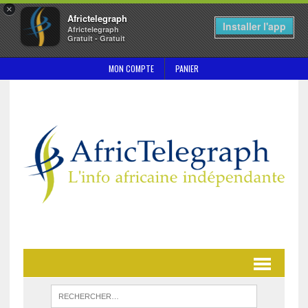
×
Africtelegraph
Installer l'app
Africtelegraph
Gratuit - Gratuit
MON COMPTE
PANIER