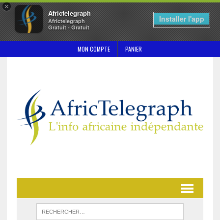
×
Africtelegraph
Installer l'app
Africtelegraph
Gratuit - Gratuit
MON COMPTE
PANIER