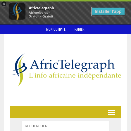
×
Africtelegraph
Installer l'app
Africtelegraph
Gratuit - Gratuit
MON COMPTE
PANIER