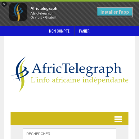
×
Africtelegraph
Installer l'app
Africtelegraph
Gratuit - Gratuit
MON COMPTE
PANIER