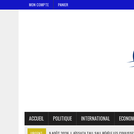
MON COMPTE
PANIER
ACCUEIL
POLITIQUE
INTERNATIONAL
ECONOM
URGENT:
9 AOÛT 2026
|
AÏSSATA TALL SALL RÉVÈLE LES COULISS