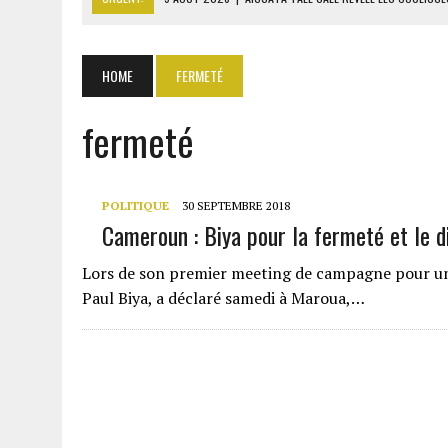
9 AOÛT 2026
|
ITURI : 13 CIVILS TUÉS ET UN VILLAGE INCENDIÉ PAR L
9 AOÛT 2026
|
AFFAIRE PAPE CHEIKH DIALLO : OUSMANE KANE CRAINT
HOME
FERMETÉ
9 AOÛT 2026
|
GABON : 46 000 ÉLÈVES DU PRIMAIRE AFFECTÉS EN CL
fermeté
9 AOÛT 2026
|
ASSALA À DAMAS : UN CONCERT QUI RAVIVE LES FRAC
POLITIQUE
30 SEPTEMBRE 2018
Cameroun : Biya pour la fermeté et le 
Lors de son premier meeting de campagne pour un
Paul Biya, a déclaré samedi à Maroua,…