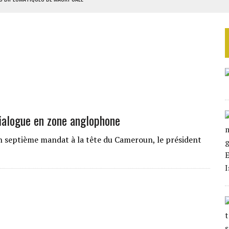
ES ADF
 DE NOUVELLES RELAXES
ASSE DE SIXIÈME
TURES SYRIENNES
dialogue en zone anglophone
 septième mandat à la tête du Cameroun, le président