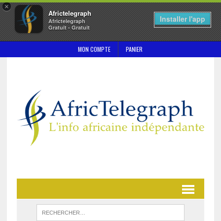
×
Africtelegraph
Installer l'app
Africtelegraph
Gratuit - Gratuit
MON COMPTE
PANIER