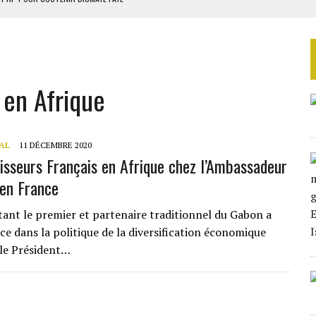
 4E PHASE DE L’APE
AU SÉNÉGAL
EURS D’ÉLECTRICITÉ SOLAIRE
 en Afrique
LA FINALE AU MAROC
AL
11 DÉCEMBRE 2020
tisseurs Français en Afrique chez l’Ambassadeur
en France
tant le premier et partenaire traditionnel du Gabon a
ce dans la politique de la diversification économique
le Président…