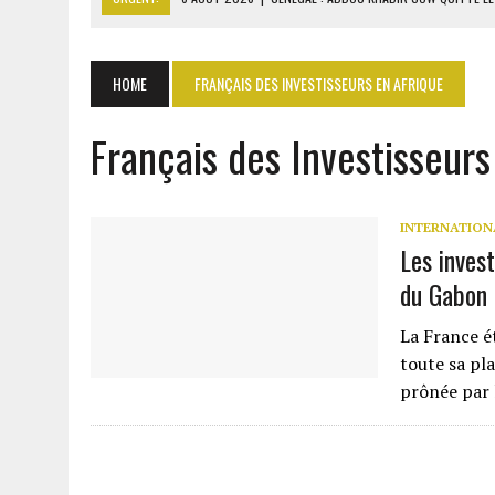
6 AOÛT 2026
|
CÔTE D’IVOIRE-UE : 1 074 LIGNES TARIFAIRES DANS LA
6 AOÛT 2026
|
LA BANQUE MONDIALE ACCORDE 340 MILLIARDS FCFA 
HOME
FRANÇAIS DES INVESTISSEURS EN AFRIQUE
6 AOÛT 2026
|
RWANDA : LES MÉNAGES APPELÉS À DEVENIR PRODUCT
Français des Investisseurs
6 AOÛT 2026
|
MONDIAL 2030 : INFANTINO ACCUSÉ D’AVOIR PROMIS 
INTERNATION
Les inves
du Gabon 
La France é
toute sa pla
prônée par 