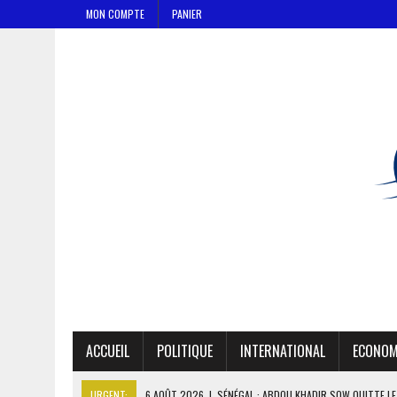
MON COMPTE
PANIER
ACCUEIL
POLITIQUE
INTERNATIONAL
ECONOM
URGENT:
6 AOÛT 2026
|
SÉNÉGAL : ABDOU KHADIR SOW QUITTE L