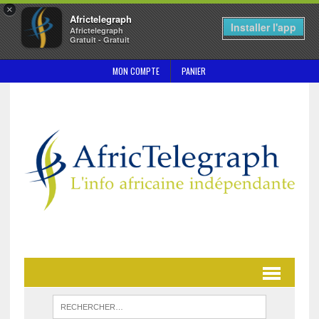
×
Africtelegraph
Installer l'app
Africtelegraph
Gratuit - Gratuit
MON COMPTE
PANIER