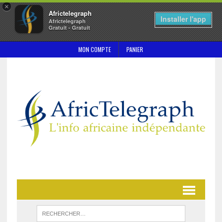
×
Africtelegraph
Installer l'app
Africtelegraph
Gratuit - Gratuit
MON COMPTE
PANIER