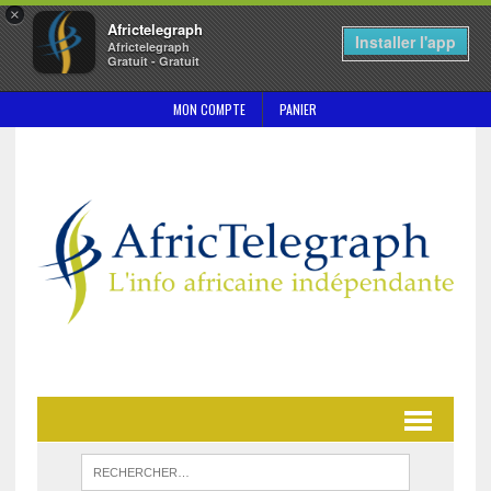
×
Africtelegraph
Installer l'app
Africtelegraph
Gratuit - Gratuit
MON COMPTE
PANIER