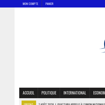
MON COMPTE
PANIER
ACCUEIL
POLITIQUE
INTERNATIONAL
ECONOM
URGENT:
7 AOÛT 2026
|
OUATTARA APPELLE À L’UNION NATIONALE