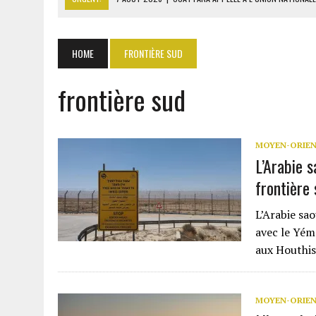
7 AOÛT 2026
|
CÔTE D’IVOIRE : OUATTARA GRACIE 4 661 DÉTENUS P
7 AOÛT 2026
|
SÉNÉGAL : THIERNO ALASSANE SALL ACCUSE PASTEF D
HOME
FRONTIÈRE SUD
7 AOÛT 2026
|
LE PREMIER MINISTRE GUINÉEN SALUE LE MODÈLE IVOI
frontière sud
7 AOÛT 2026
|
GAZ GTA : KOSMOS ENERGY ACTUALISE L’AVANCEMENT
MOYEN-ORIE
L’Arabie 
frontière
L’Arabie sao
avec le Yém
aux Houthis
MOYEN-ORIE