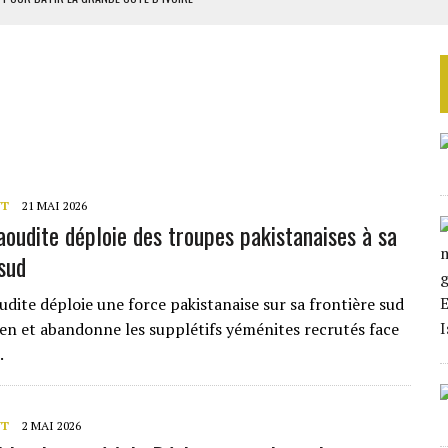
OUR L’INDÉPENDANCE
E DUPLICITÉ SUR L’ASER
RIEN DE DÉVELOPPEMENT
 DU PROJET SÉNÉGALO-MAURITANIEN
NT
21 MAI 2026
saoudite déploie des troupes pakistanaises à sa
 sud
udite déploie une force pakistanaise sur sa frontière sud
en et abandonne les supplétifs yéménites recrutés face
.
NT
2 MAI 2026