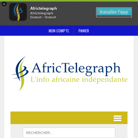
×
Africtelegraph
Installer l'app
Africtelegraph
Gratuit - Gratuit
MON COMPTE
PANIER