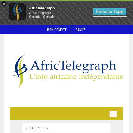
×
Africtelegraph
Installer l'app
Africtelegraph
Gratuit - Gratuit
MON COMPTE
PANIER