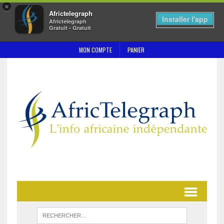
×
Africtelegraph
Installer l'app
Africtelegraph
Gratuit - Gratuit
MON COMPTE
PANIER