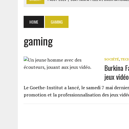
7 AOÛT 2026
|
CÔTE D’IVOIRE : OUATTARA GRACIE 4 661 DÉTENUS P
7 AOÛT 2026
|
SÉNÉGAL : THIERNO ALASSANE SALL ACCUSE PASTEF D
HOME
GAMING
7 AOÛT 2026
|
LE PREMIER MINISTRE GUINÉEN SALUE LE MODÈLE IVOI
gaming
7 AOÛT 2026
|
GAZ GTA : KOSMOS ENERGY ACTUALISE L’AVANCEMENT
SOCIÉTÉ
,
TEC
Burkina Fa
jeux vidéo
Le Goethe-Institut a lancé, le samedi 7 mai dernie
promotion et la professionnalisation des jeux vid