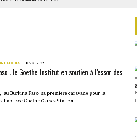
OUR L’INDÉPENDANCE
E DUPLICITÉ SUR L’ASER
RIEN DE DÉVELOPPEMENT
 DU PROJET SÉNÉGALO-MAURITANIEN
HNOLOGIES
18 MAI 2022
so : le Goethe-Institut en soutien à l’essor des
r, au Burkina Faso, sa première caravane pour la
éo. Baptisée Goethe Games Station