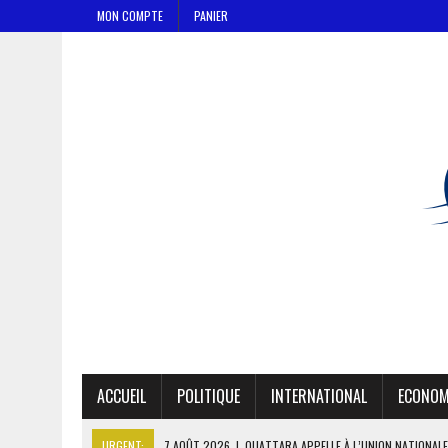
MON COMPTE
PANIER
ACCUEIL
POLITIQUE
INTERNATIONAL
ECONOM
URGENT:
7 AOÛT 2026
|
OUATTARA APPELLE À L’UNION NATIONALE