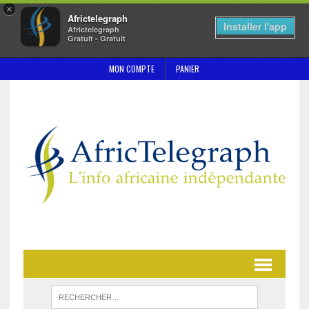
×
Africtelegraph
Installer l'app
Africtelegraph
Gratuit - Gratuit
MON COMPTE
PANIER