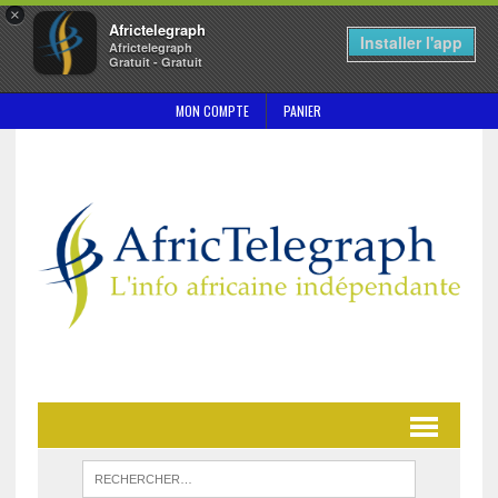
×
Africtelegraph
Installer l'app
Africtelegraph
Gratuit - Gratuit
MON COMPTE
PANIER