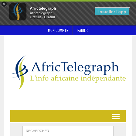
×
Africtelegraph
Installer l'app
Africtelegraph
Gratuit - Gratuit
MON COMPTE
PANIER