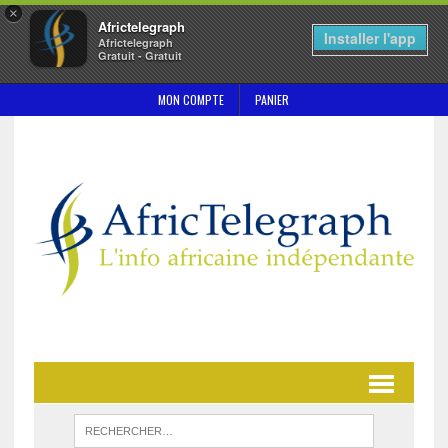
×
Africtelegraph
Installer l'app
Africtelegraph
Gratuit - Gratuit
MON COMPTE
PANIER