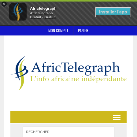
×
Africtelegraph
Installer l'app
Africtelegraph
Gratuit - Gratuit
MON COMPTE
PANIER