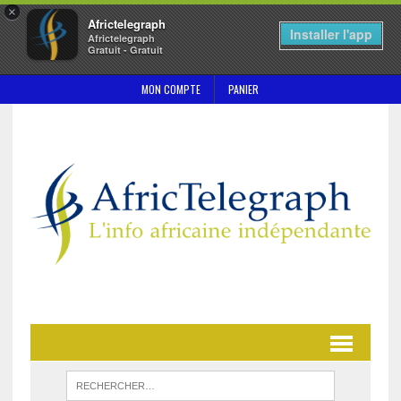
×
Africtelegraph
Installer l'app
Africtelegraph
Gratuit - Gratuit
MON COMPTE
PANIER