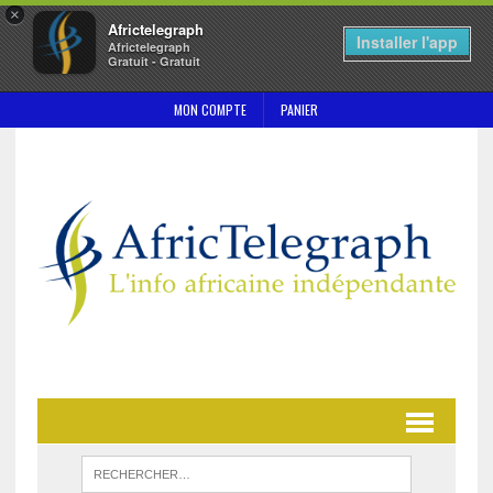
×
Africtelegraph
Installer l'app
Africtelegraph
Gratuit - Gratuit
MON COMPTE
PANIER