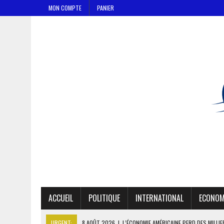
MON COMPTE
PANIER
ACCUEIL
POLITIQUE
INTERNATIONAL
ECONOM
URGENT:
8 AOÛT 2026
|
L’ÉCONOMIE AMÉRICAINE PERD DES MILLI