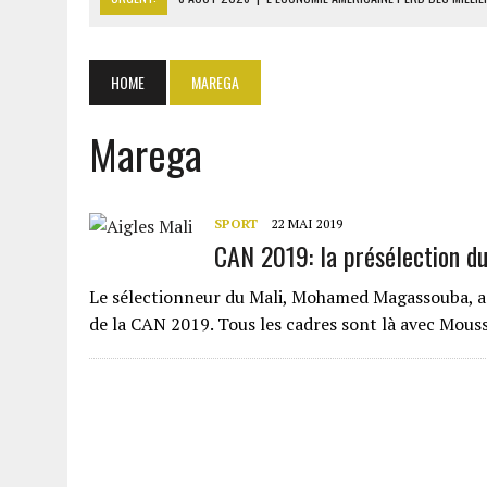
8 AOÛT 2026
|
L’UNIVERSITÉ LIBANAISE FRAGILISÉE PAR LES COUPES
8 AOÛT 2026
|
TALLA SYLLA APPELLE DIOMAYE FAYE À DISSOUDRE L’A
HOME
MAREGA
8 AOÛT 2026
|
LIBAN-SUD : LE CHANTIER DE RECONSTRUCTION DES V
Marega
8 AOÛT 2026
|
LE SÉNAT AMÉRICAIN ADOPTE UN PROJET DE SANCTIO
SPORT
22 MAI 2019
CAN 2019: la présélection d
Le sélectionneur du Mali, Mohamed Magassouba, a l
de la CAN 2019. Tous les cadres sont là avec Mouss