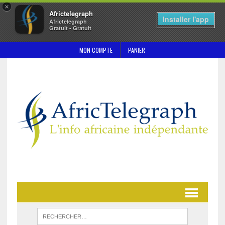
×
Africtelegraph
Installer l'app
Africtelegraph
Gratuit - Gratuit
MON COMPTE
PANIER