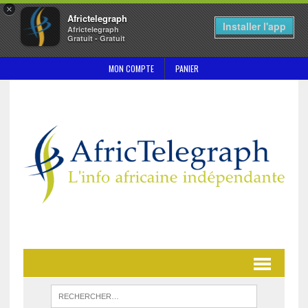
×
Africtelegraph
Installer l'app
Africtelegraph
Gratuit - Gratuit
MON COMPTE
PANIER