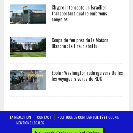
Chypre intercepte un Israélien
transportant quatre embryons
congelés
Coups de feu près de la Maison
Blanche : le tireur abattu
Ebola : Washington redirige vers Dulles
les voyageurs venus de RDC
LA RÉDACTION
CONTACT
POLITIQUE DE CONFIDENTIALITÉ ET COOKIE
MENTIONS LÉGALES
AFRICTELEGRAPH - ALL RIGHTS RESERVED 2019
Politique de Confidentialité et Cookies