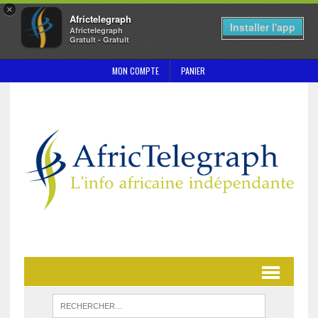
×
Africtelegraph
Installer l'app
Africtelegraph
Gratuit - Gratuit
MON COMPTE
PANIER