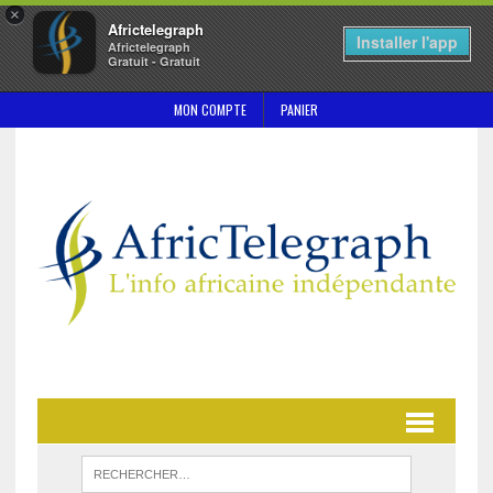
×
Africtelegraph
Installer l'app
Africtelegraph
Gratuit - Gratuit
MON COMPTE
PANIER