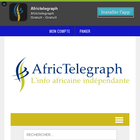
×
Africtelegraph
Installer l'app
Africtelegraph
Gratuit - Gratuit
MON COMPTE
PANIER