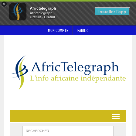
×
Africtelegraph
Installer l'app
Africtelegraph
Gratuit - Gratuit
MON COMPTE
PANIER