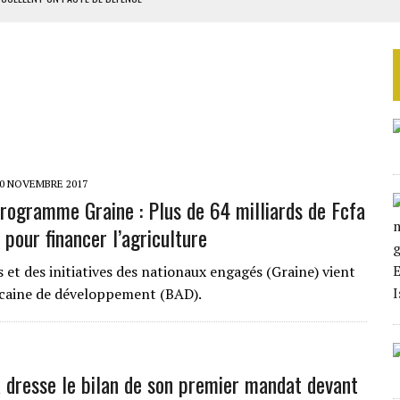
3 AVEC PERSPECTIVE STABLE
NS CONTRE LA RUSSIE
S AVEC LA GUERRE CONTRE L’IRAN
ATIVES SELON AFROBAROMETER
0 NOVEMBRE 2017
rogramme Graine : Plus de 64 milliards de Fcfa
pour financer l’agriculture
et des initiatives des nationaux engagés (Graine) vient
ricaine de développement (BAD).
 dresse le bilan de son premier mandat devant