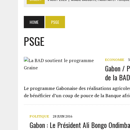
9 AOÛT 2026
|
MOODY’S RELÈVE LA NOTE SOUVERAINE DU BÉNIN À BA
8 AOÛT 2026
|
LE SÉNAT AMÉRICAIN ADOPTE UN PROJET DE SANCTIO
HOME
PSGE
8 AOÛT 2026
|
L’ÉCONOMIE AMÉRICAINE PERD DES MILLIERS D’EMPLOI
PSGE
9 AOÛT 2026
|
LA FRANCE CHUTE AU GABON : 78 % D’OPINIONS NÉG
ECONOMIE
3
Gabon / P
de la BAD 
Le programme Gabonaise des réalisations agricoles 
de bénéficier d’un coup de pouce de la Banque af
POLITIQUE
28 JUIN 2016
Gabon : Le Président Ali Bongo Ondimba