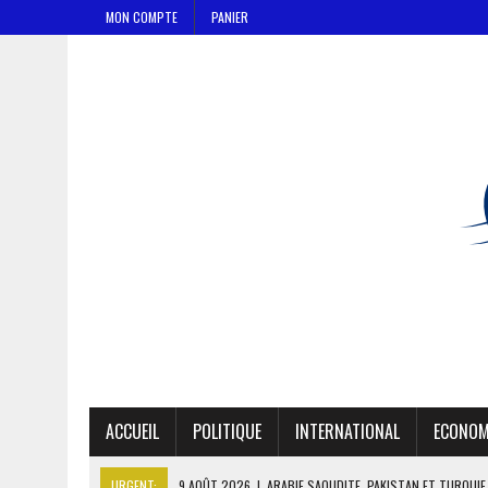
MON COMPTE
PANIER
ACCUEIL
POLITIQUE
INTERNATIONAL
ECONOM
URGENT:
9 AOÛT 2026
|
ARABIE SAOUDITE, PAKISTAN ET TURQUIE