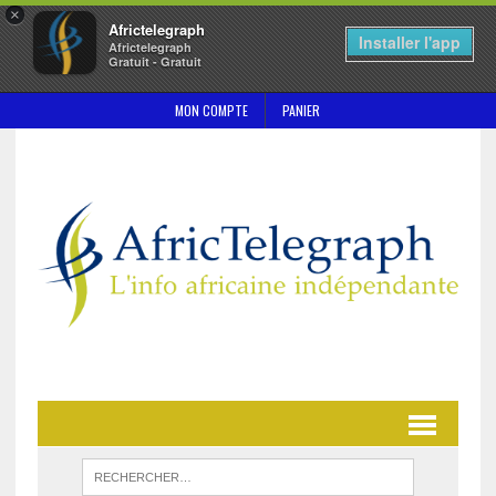
×
Africtelegraph
Installer l'app
Africtelegraph
Gratuit - Gratuit
MON COMPTE
PANIER