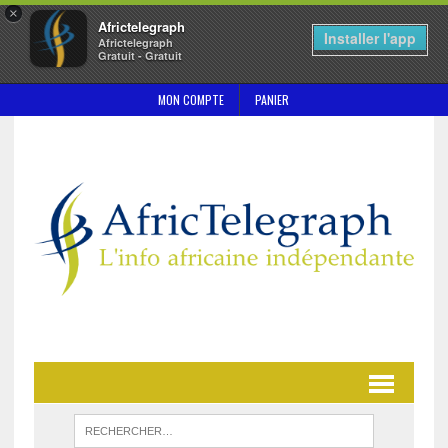
×
Africtelegraph
Installer l'app
Africtelegraph
Gratuit - Gratuit
MON COMPTE
PANIER