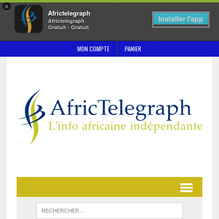
×
Africtelegraph
Installer l'app
Africtelegraph
Gratuit - Gratuit
MON COMPTE
PANIER