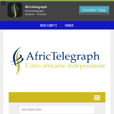
×
Africtelegraph
Installer l'app
Africtelegraph
Gratuit - Gratuit
MON COMPTE
PANIER