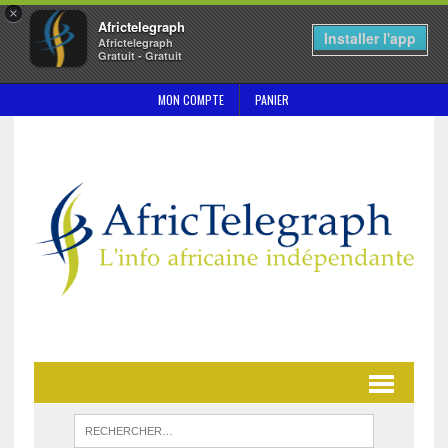
×
Africtelegraph
Installer l'app
Africtelegraph
Gratuit - Gratuit
MON COMPTE
PANIER