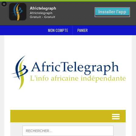
×
Africtelegraph
Installer l'app
Africtelegraph
Gratuit - Gratuit
MON COMPTE
PANIER