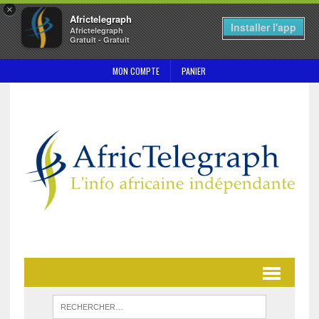
×
Africtelegraph
Installer l'app
Africtelegraph
Gratuit - Gratuit
MON COMPTE
PANIER