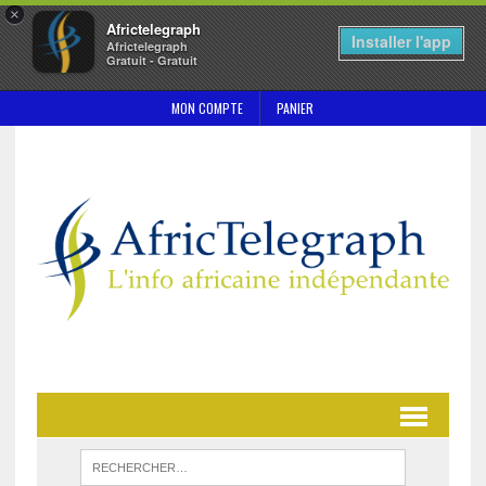
×
Africtelegraph
Installer l'app
Africtelegraph
Gratuit - Gratuit
MON COMPTE
PANIER