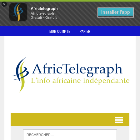
×
Africtelegraph
Installer l'app
Africtelegraph
Gratuit - Gratuit
MON COMPTE
PANIER