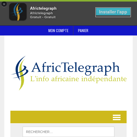
×
Africtelegraph
Installer l'app
Africtelegraph
Gratuit - Gratuit
MON COMPTE
PANIER