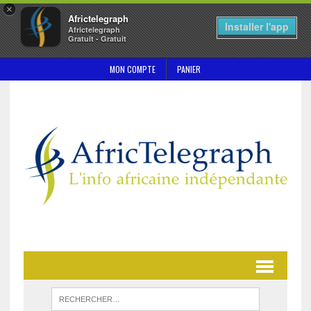
×
Africtelegraph
Installer l'app
Africtelegraph
Gratuit - Gratuit
MON COMPTE
PANIER