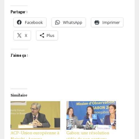
Partager :
Facebook
WhatsApp
Imprimer
X
Plus
J’aime ça :
Similaire
ACP-Union européenne à
Gabon: une résolution
Nairobi : Aucune
vidée de son contenu