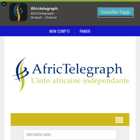
×
Africtelegraph
Installer l'app
Africtelegraph
Gratuit - Gratuit
MON COMPTE
PANIER