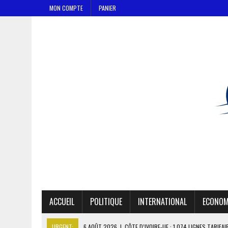
MON COMPTE
PANIER
ACCUEIL
POLITIQUE
INTERNATIONAL
ECONOM
URGENT:
6 AOÛT 2026
|
CÔTE D’IVOIRE-UE : 1 074 LIGNES TARIFA