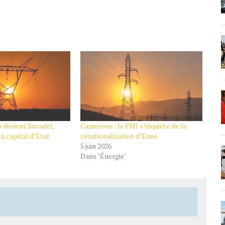
 devient Socadel,
Cameroun : le FMI s’inquiète de la
 à capital d’État
renationalisation d’Eneo
5 juin 2026
Dans "Énergie"