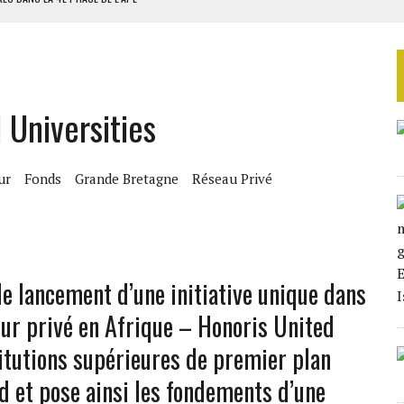
AU SÉNÉGAL
SUD DÉCROCHENT LEUR QUALIFICATION POUR LES QUARTS DE FINALE
LA FINALE AU MAROC
 Universities
SOUTENIR DIOMAYE FAYE
ur
Fonds
Grande Bretagne
Réseau Privé
le lancement d’une initiative unique dans
eur privé en Afrique – Honoris United
titutions supérieures de premier plan
d et pose ainsi les fondements d’une