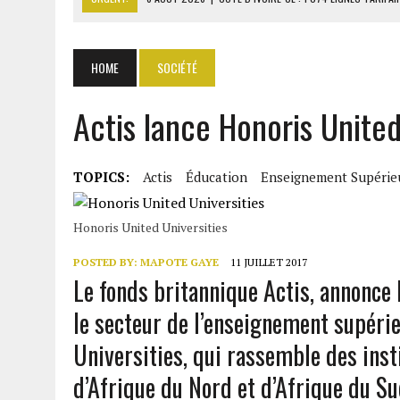
6 AOÛT 2026
|
LA BANQUE MONDIALE ACCORDE 340 MILLIARDS FCFA 
6 AOÛT 2026
|
CAN FÉMININE : LA CÔTE D’IVOIRE ET L’AFRIQUE DU 
HOME
SOCIÉTÉ
6 AOÛT 2026
|
MONDIAL 2030 : INFANTINO ACCUSÉ D’AVOIR PROMIS 
Actis lance Honoris United
6 AOÛT 2026
|
SÉNÉGAL : ABDOU KHADIR SOW QUITTE LE PRP POUR 
TOPICS:
Actis
Éducation
Enseignement Supérie
Honoris United Universities
POSTED BY:
MAPOTE GAYE
11 JUILLET 2017
Le fonds britannique Actis, annonce 
le secteur de l’enseignement supéri
Universities, qui rassemble des ins
d’Afrique du Nord et d’Afrique du Su