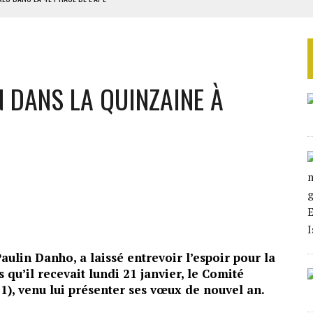
AU SÉNÉGAL
SUD DÉCROCHENT LEUR QUALIFICATION POUR LES QUARTS DE FINALE
LA FINALE AU MAROC
 DANS LA QUINZAINE À
SOUTENIR DIOMAYE FAYE
aulin Danho, a laissé entrevoir l’espoir pour la
 qu’il recevait lundi 21 janvier, le Comité
), venu lui présenter ses vœux de nouvel an.