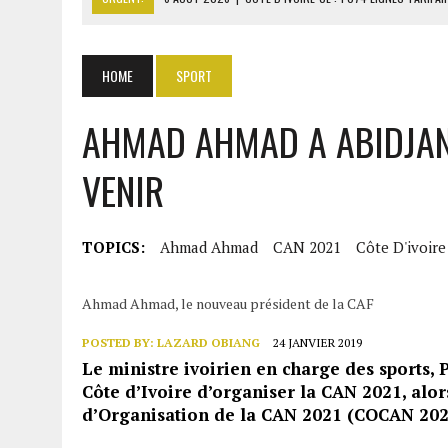
6 AOÛT 2026
|
LA BANQUE MONDIALE ACCORDE 340 MILLIARDS FCFA 
6 AOÛT 2026
|
CAN FÉMININE : LA CÔTE D’IVOIRE ET L’AFRIQUE DU 
HOME
SPORT
6 AOÛT 2026
|
MONDIAL 2030 : INFANTINO ACCUSÉ D’AVOIR PROMIS 
AHMAD AHMAD A ABIDJAN
6 AOÛT 2026
|
SÉNÉGAL : ABDOU KHADIR SOW QUITTE LE PRP POUR 
VENIR
TOPICS:
Ahmad Ahmad
CAN 2021
Côte D'ivoire
Ahmad Ahmad, le nouveau président de la CAF
POSTED BY:
LAZARD OBIANG
24 JANVIER 2019
Le ministre ivoirien en charge des sports, P
Côte d’Ivoire d’organiser la CAN 2021, alors
d’Organisation de la CAN 2021 (COCAN 2021