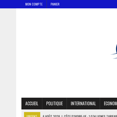
MON COMPTE
PANIER
ACCUEIL
POLITIQUE
INTERNATIONAL
ECONOM
URGENT:
6 AOÛT 2026
|
CÔTE D’IVOIRE-UE : 1 074 LIGNES TARIFA