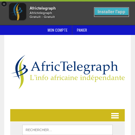
×
Africtelegraph
Installer l'app
Africtelegraph
Gratuit - Gratuit
MON COMPTE
PANIER