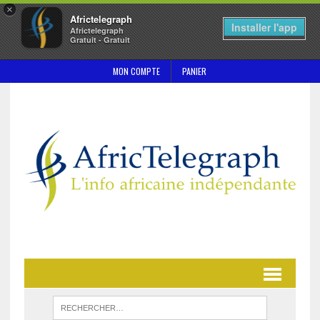
×
Africtelegraph
Installer l'app
Africtelegraph
Gratuit - Gratuit
MON COMPTE
PANIER