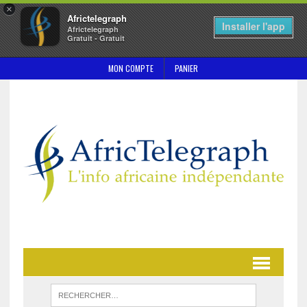
×
Africtelegraph
Installer l'app
Africtelegraph
Gratuit - Gratuit
MON COMPTE
PANIER