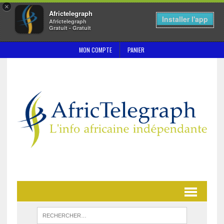
×
Africtelegraph
Installer l'app
Africtelegraph
Gratuit - Gratuit
MON COMPTE
PANIER