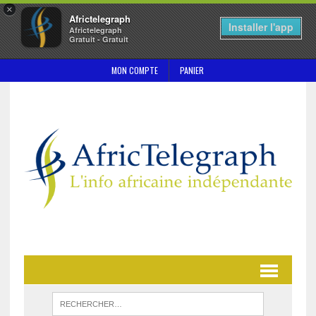
×
Africtelegraph
Installer l'app
Africtelegraph
Gratuit - Gratuit
MON COMPTE
PANIER